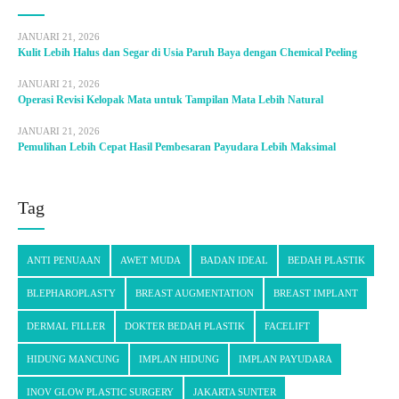
JANUARI 21, 2026
Kulit Lebih Halus dan Segar di Usia Paruh Baya dengan Chemical Peeling
JANUARI 21, 2026
Operasi Revisi Kelopak Mata untuk Tampilan Mata Lebih Natural
JANUARI 21, 2026
Pemulihan Lebih Cepat Hasil Pembesaran Payudara Lebih Maksimal
Tag
ANTI PENUAAN
AWET MUDA
BADAN IDEAL
BEDAH PLASTIK
BLEPHAROPLASTY
BREAST AUGMENTATION
BREAST IMPLANT
DERMAL FILLER
DOKTER BEDAH PLASTIK
FACELIFT
HIDUNG MANCUNG
IMPLAN HIDUNG
IMPLAN PAYUDARA
INOV GLOW PLASTIC SURGERY
JAKARTA SUNTER