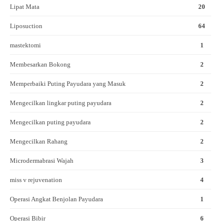
Lipat Mata
20
Liposuction
64
mastektomi
1
Membesarkan Bokong
2
Memperbaiki Puting Payudara yang Masuk
2
Mengecilkan lingkar puting payudara
2
Mengecilkan puting payudara
2
Mengecilkan Rahang
2
Microdermabrasi Wajah
3
miss v rejuvenation
4
Operasi Angkat Benjolan Payudara
1
Operasi Bibir
6