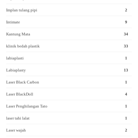
Implan tulang pipi
2
Intimate
9
Kantung Mata
34
klinik bedah plastik
33
labiaplasti
1
Labiaplasty
13
Laser Black Carbon
1
Laser BlackDoll
4
Laser Penghilangan Tato
1
laser tahi lalat
1
Laser wajah
2