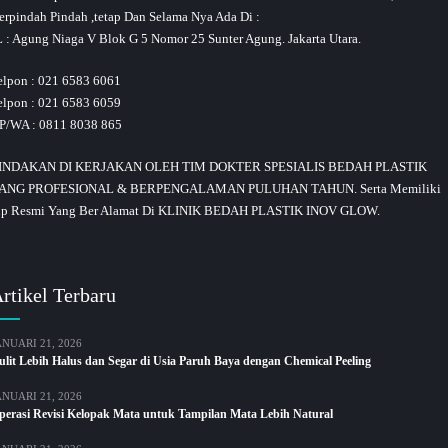
erpindah Pindah ,tetap Dan Selama Nya Ada Di :
L : Agung Niaga V Blok G 5 Nomor 25 Sunter Agung. Jakarta Utara.
elpon : 021 6583 6061
elpon : 021 6583 6059
P/WA : 0811 8038 865
INDAKAN DI KERJAKAN OLEH TIM DOKTER SPESIALIS BEDAH PLASTIK
ANG PROFESIONAL & BERPENGALAMAN PULUHAN TAHUN. Serta Memiliki
ip Resmi Yang Ber Alamat Di KLINIK BEDAH PLASTIK INOV GLOW.
rtikel Terbaru
ANUARI 21, 2026
ulit Lebih Halus dan Segar di Usia Paruh Baya dengan Chemical Peeling
ANUARI 21, 2026
perasi Revisi Kelopak Mata untuk Tampilan Mata Lebih Natural