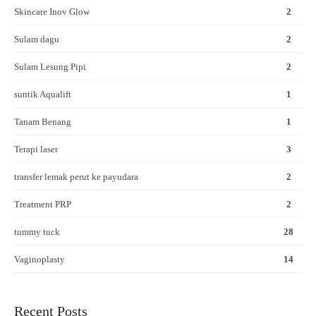
Skincare Inov Glow
2
Sulam dagu
2
Sulam Lesung Pipi
2
suntik Aqualift
1
Tanam Benang
1
Terapi laser
3
transfer lemak perut ke payudara
2
Treatment PRP
2
tummy tuck
28
Vaginoplasty
14
Recent Posts