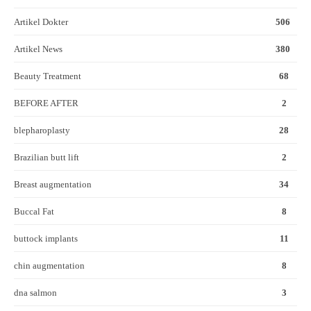
Artikel Dokter
506
Artikel News
380
Beauty Treatment
68
BEFORE AFTER
2
blepharoplasty
28
Brazilian butt lift
2
Breast augmentation
34
Buccal Fat
8
buttock implants
11
chin augmentation
8
dna salmon
3