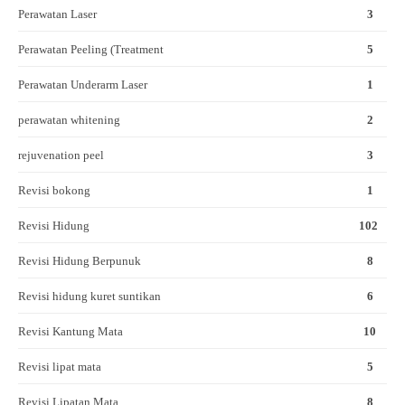
Perawatan Laser
3
Perawatan Peeling (Treatment
5
Perawatan Underarm Laser
1
perawatan whitening
2
rejuvenation peel
3
Revisi bokong
1
Revisi Hidung
102
Revisi Hidung Berpunuk
8
Revisi hidung kuret suntikan
6
Revisi Kantung Mata
10
Revisi lipat mata
5
Revisi Lipatan Mata
8