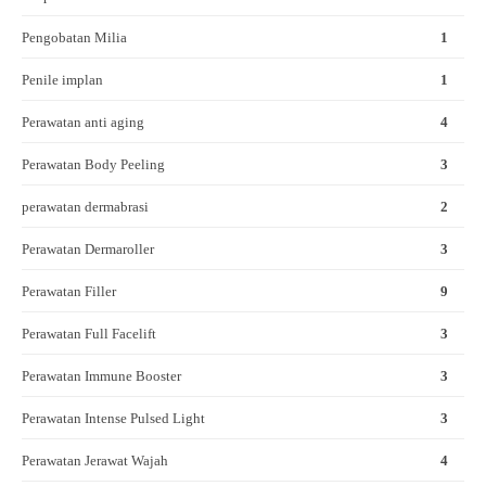
Pengobatan Milia
1
Penile implan
1
Perawatan anti aging
4
Perawatan Body Peeling
3
perawatan dermabrasi
2
Perawatan Dermaroller
3
Perawatan Filler
9
Perawatan Full Facelift
3
Perawatan Immune Booster
3
Perawatan Intense Pulsed Light
3
Perawatan Jerawat Wajah
4