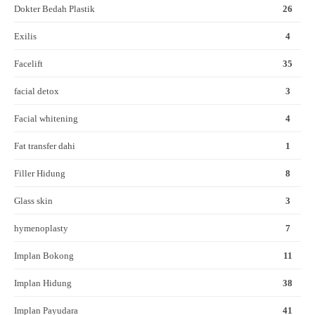
Dokter Bedah Plastik
26
Exilis
4
Facelift
35
facial detox
3
Facial whitening
4
Fat transfer dahi
1
Filler Hidung
8
Glass skin
3
hymenoplasty
7
Implan Bokong
11
Implan Hidung
38
Implan Payudara
41