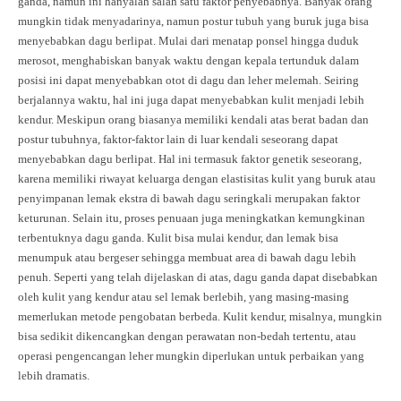
ganda, namun ini hanyalah salah satu faktor penyebabnya. Banyak orang
mungkin tidak menyadarinya, namun postur tubuh yang buruk juga bisa
menyebabkan dagu berlipat. Mulai dari menatap ponsel hingga duduk
merosot, menghabiskan banyak waktu dengan kepala tertunduk dalam
posisi ini dapat menyebabkan otot di dagu dan leher melemah. Seiring
berjalannya waktu, hal ini juga dapat menyebabkan kulit menjadi lebih
kendur. Meskipun orang biasanya memiliki kendali atas berat badan dan
postur tubuhnya, faktor-faktor lain di luar kendali seseorang dapat
menyebabkan dagu berlipat. Hal ini termasuk faktor genetik seseorang,
karena memiliki riwayat keluarga dengan elastisitas kulit yang buruk atau
penyimpanan lemak ekstra di bawah dagu seringkali merupakan faktor
keturunan. Selain itu, proses penuaan juga meningkatkan kemungkinan
terbentuknya dagu ganda. Kulit bisa mulai kendur, dan lemak bisa
menumpuk atau bergeser sehingga membuat area di bawah dagu lebih
penuh. Seperti yang telah dijelaskan di atas, dagu ganda dapat disebabkan
oleh kulit yang kendur atau sel lemak berlebih, yang masing-masing
memerlukan metode pengobatan berbeda. Kulit kendur, misalnya, mungkin
bisa sedikit dikencangkan dengan perawatan non-bedah tertentu, atau
operasi pengencangan leher mungkin diperlukan untuk perbaikan yang
lebih dramatis.