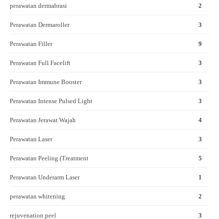
perawatan dermabrasi
2
Perawatan Dermaroller
3
Perawatan Filler
9
Perawatan Full Facelift
3
Perawatan Immune Booster
3
Perawatan Intense Pulsed Light
3
Perawatan Jerawat Wajah
4
Perawatan Laser
3
Perawatan Peeling (Treatment
5
Perawatan Underarm Laser
1
perawatan whitening
2
rejuvenation peel
3