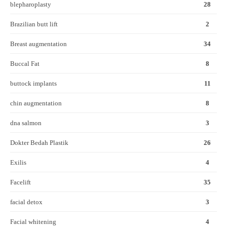
blepharoplasty
28
Brazilian butt lift
2
Breast augmentation
34
Buccal Fat
8
buttock implants
11
chin augmentation
8
dna salmon
3
Dokter Bedah Plastik
26
Exilis
4
Facelift
35
facial detox
3
Facial whitening
4