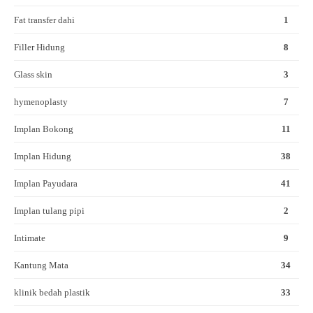
Fat transfer dahi
1
Filler Hidung
8
Glass skin
3
hymenoplasty
7
Implan Bokong
11
Implan Hidung
38
Implan Payudara
41
Implan tulang pipi
2
Intimate
9
Kantung Mata
34
klinik bedah plastik
33