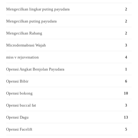
Mengecilkan lingkar puting payudara
2
Mengecilkan puting payudara
2
Mengecilkan Rahang
2
Microdermabrasi Wajah
3
miss v rejuvenation
4
Operasi Angkat Benjolan Payudara
1
Operasi Bibir
6
Operasi bokong
10
Operasi buccal fat
3
Operasi Dagu
13
Operasi Facelift
5