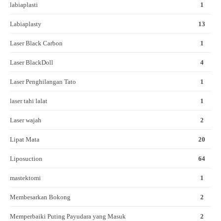
labiaplasti
1
Labiaplasty
13
Laser Black Carbon
1
Laser BlackDoll
4
Laser Penghilangan Tato
1
laser tahi lalat
1
Laser wajah
2
Lipat Mata
20
Liposuction
64
mastektomi
1
Membesarkan Bokong
2
Memperbaiki Puting Payudara yang Masuk
2