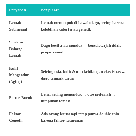
Penyebab
Penjelasan
Lemak
Lemak menumpuk di bawah dagu, sering karena
Submental
kelebihan kalori atau genetik
Struktur
Dagu kecil atau mundur → bentuk wajah tidak
Rahang
proporsional
Lemah
Kulit
Seiring usia, kulit & otot kehilangan elastisitas →
Mengendur
dagu tampak turun
(Aging)
Leher sering menunduk → otot melemah →
Postur Buruk
tumpukan lemak
Faktor
Ada orang kurus tapi tetap punya double chin
Genetik
karena faktor keturunan