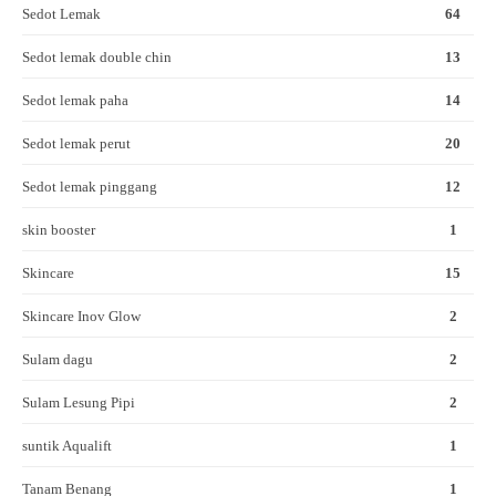
Sedot Lemak
64
Sedot lemak double chin
13
Sedot lemak paha
14
Sedot lemak perut
20
Sedot lemak pinggang
12
skin booster
1
Skincare
15
Skincare Inov Glow
2
Sulam dagu
2
Sulam Lesung Pipi
2
suntik Aqualift
1
Tanam Benang
1