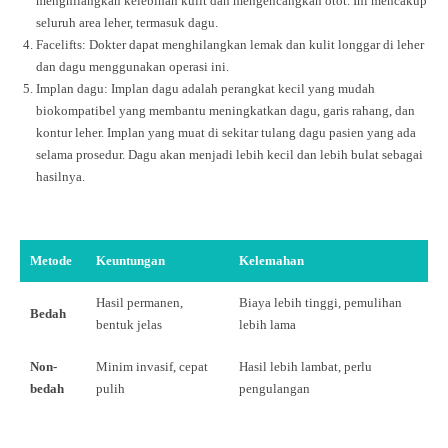
menghilangkan kelebihan kulit dan mengencangkan otot. Ini mencakup
seluruh area leher, termasuk dagu.
Facelifts: Dokter dapat menghilangkan lemak dan kulit longgar di leher
dan dagu menggunakan operasi ini.
Implan dagu: Implan dagu adalah perangkat kecil yang mudah
biokompatibel yang membantu meningkatkan dagu, garis rahang, dan
kontur leher. Implan yang muat di sekitar tulang dagu pasien yang ada
selama prosedur. Dagu akan menjadi lebih kecil dan lebih bulat sebagai
hasilnya.
Metode
Keuntungan
Kelemahan
Hasil permanen,
Biaya lebih tinggi, pemulihan
Bedah
bentuk jelas
lebih lama
Non-
Minim invasif, cepat
Hasil lebih lambat, perlu
bedah
pulih
pengulangan