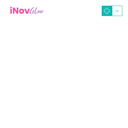
Oktober 23, 2025
Alina Tasya
Artikel Dokter
buttock implants
Implan Bokong
Operasi bokong
Operasi Plastik
Tampil Seksi Dengan
Pembentukan Bokong Kencang
Dan Menonjol