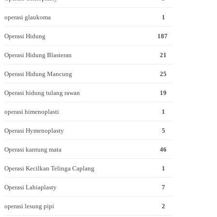
operasi glaukoma
1
Operasi Hidung
187
Operasi Hidung Blasteran
21
Operasi Hidung Mancung
25
Operasi hidung tulang rawan
19
operasi himenoplasti
1
Operasi Hymenoplasty
5
Operasi kantung mata
46
Operasi Kecilkan Telinga Caplang
1
Operasi Labiaplasty
7
operasi lesung pipi
2