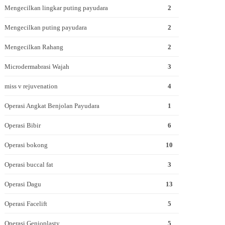
Mengecilkan lingkar puting payudara
2
Mengecilkan puting payudara
2
Mengecilkan Rahang
2
Microdermabrasi Wajah
3
miss v rejuvenation
4
Operasi Angkat Benjolan Payudara
1
Operasi Bibir
6
Operasi bokong
10
Operasi buccal fat
3
Operasi Dagu
13
Operasi Facelift
5
Operasi Genioplasty
5