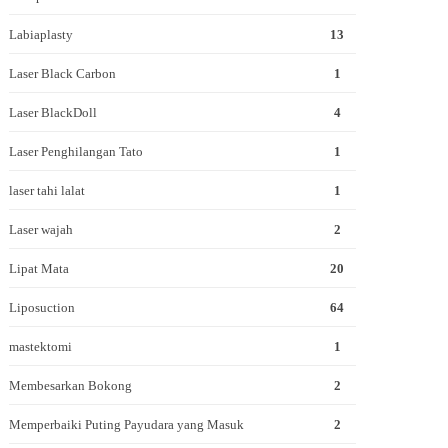
Labiaplasty
13
Laser Black Carbon
1
Laser BlackDoll
4
Laser Penghilangan Tato
1
laser tahi lalat
1
Laser wajah
2
Lipat Mata
20
Liposuction
64
mastektomi
1
Membesarkan Bokong
2
Memperbaiki Puting Payudara yang Masuk
2