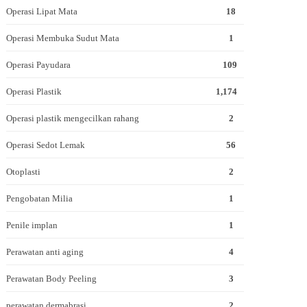
Operasi Lipat Mata
18
Operasi Membuka Sudut Mata
1
Operasi Payudara
109
Operasi Plastik
1,174
Operasi plastik mengecilkan rahang
2
Operasi Sedot Lemak
56
Otoplasti
2
Pengobatan Milia
1
Penile implan
1
Perawatan anti aging
4
Perawatan Body Peeling
3
perawatan dermabrasi
2