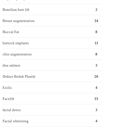
Brazilian butt lift
2
Breast augmentation
34
Buccal Fat
8
buttock implants
11
chin augmentation
8
dna salmon
3
Dokter Bedah Plastik
26
Exilis
4
Facelift
35
facial detox
3
Facial whitening
4