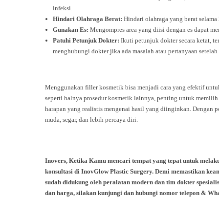
infeksi.
Hindari Olahraga Berat:
Hindari olahraga yang berat selama
Gunakan Es:
Mengompres area yang diisi dengan es dapat m
Patuhi Petunjuk Dokter:
Ikuti petunjuk dokter secara ketat, 
menghubungi dokter jika ada masalah atau pertanyaan setelah 
Menggunakan filler kosmetik bisa menjadi cara yang efektif unt
seperti halnya prosedur kosmetik lainnya, penting untuk memilih 
harapan yang realistis mengenai hasil yang diinginkan. Dengan p
muda, segar, dan lebih percaya diri.
Inovers, Ketika Kamu mencari tempat yang tepat untuk melaku
konsultasi di InovGlow Plastic Surgery. Demi memastikan kea
sudah didukung oleh peralatan modern dan tim dokter spesialis 
dan harga, silakan kunjungi dan hubungi nomor telepon & Wha