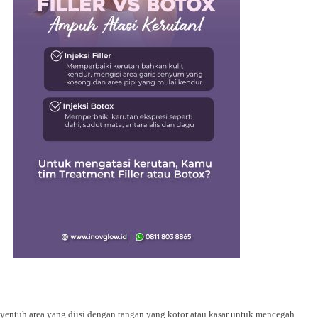
yentuh area yang diisi dengan tangan yang kotor atau kasar untuk mencegah