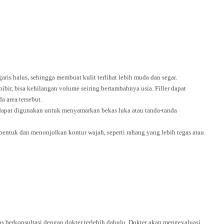
ris halus, sehingga membuat kulit terlihat lebih muda dan segar.
ibir, bisa kehilangan volume seiring bertambahnya usia. Filler dapat
 area tersebut.
dapat digunakan untuk menyamarkan bekas luka atau tanda-tanda
ntuk dan menonjolkan kontur wajah, seperti rahang yang lebih tegas atau
us berkonsultasi dengan dokter terlebih dahulu. Dokter akan mengevaluasi