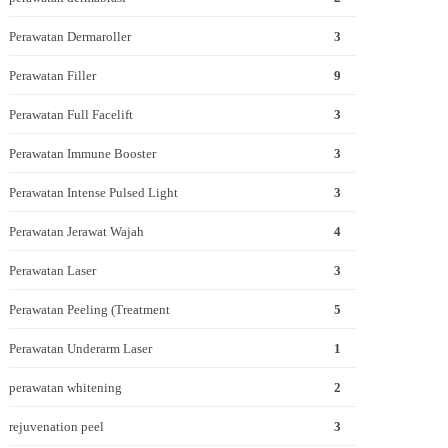
Perawatan Dermaroller
3
Perawatan Filler
9
Perawatan Full Facelift
3
Perawatan Immune Booster
3
Perawatan Intense Pulsed Light
3
Perawatan Jerawat Wajah
4
Perawatan Laser
3
Perawatan Peeling (Treatment
5
Perawatan Underarm Laser
1
perawatan whitening
2
rejuvenation peel
3