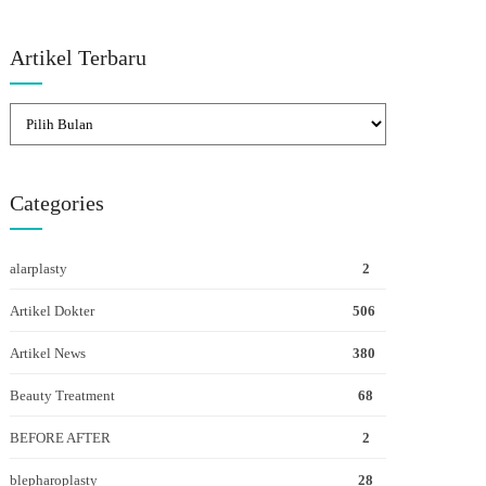
Artikel Terbaru
Categories
alarplasty
2
Artikel Dokter
506
Artikel News
380
Beauty Treatment
68
BEFORE AFTER
2
blepharoplasty
28