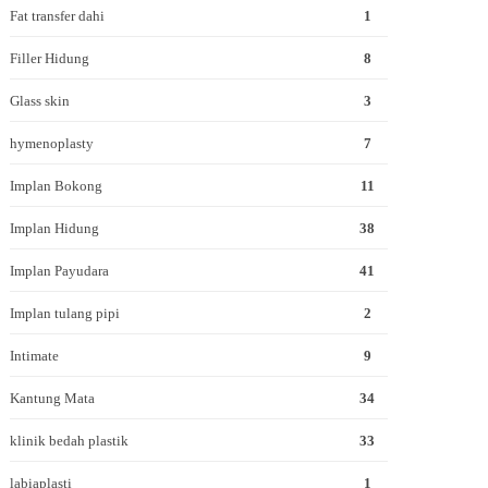
Fat transfer dahi
1
Filler Hidung
8
Glass skin
3
hymenoplasty
7
Implan Bokong
11
Implan Hidung
38
Implan Payudara
41
Implan tulang pipi
2
Intimate
9
Kantung Mata
34
klinik bedah plastik
33
labiaplasti
1