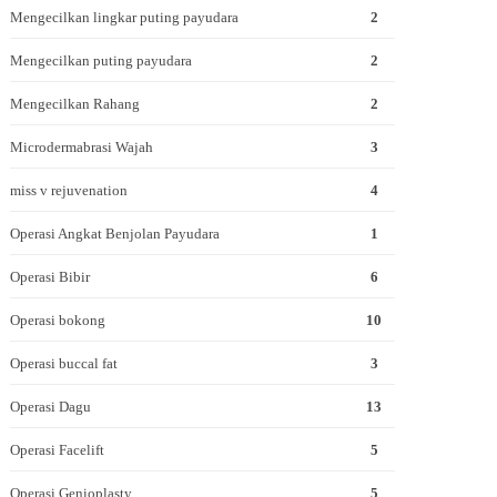
Mengecilkan lingkar puting payudara
2
Mengecilkan puting payudara
2
Mengecilkan Rahang
2
Microdermabrasi Wajah
3
miss v rejuvenation
4
Operasi Angkat Benjolan Payudara
1
Operasi Bibir
6
Operasi bokong
10
Operasi buccal fat
3
Operasi Dagu
13
Operasi Facelift
5
Operasi Genioplasty
5