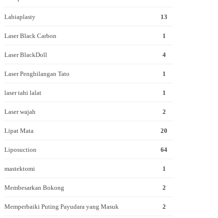
Labiaplasty
13
Laser Black Carbon
1
Laser BlackDoll
4
Laser Penghilangan Tato
1
laser tahi lalat
1
Laser wajah
2
Lipat Mata
20
Liposuction
64
mastektomi
1
Membesarkan Bokong
2
Memperbaiki Puting Payudara yang Masuk
2