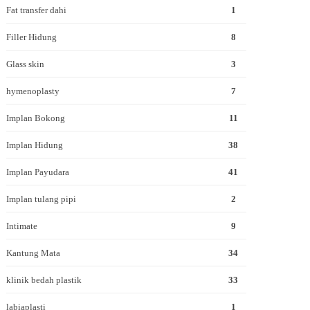
Fat transfer dahi
1
Filler Hidung
8
Glass skin
3
hymenoplasty
7
Implan Bokong
11
Implan Hidung
38
Implan Payudara
41
Implan tulang pipi
2
Intimate
9
Kantung Mata
34
klinik bedah plastik
33
labiaplasti
1