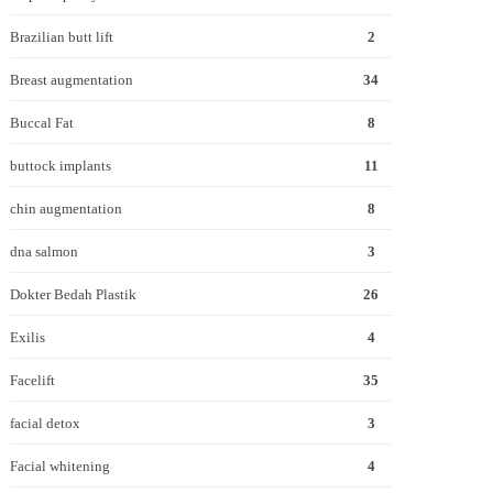
Brazilian butt lift
2
Breast augmentation
34
Buccal Fat
8
buttock implants
11
chin augmentation
8
dna salmon
3
Dokter Bedah Plastik
26
Exilis
4
Facelift
35
facial detox
3
Facial whitening
4