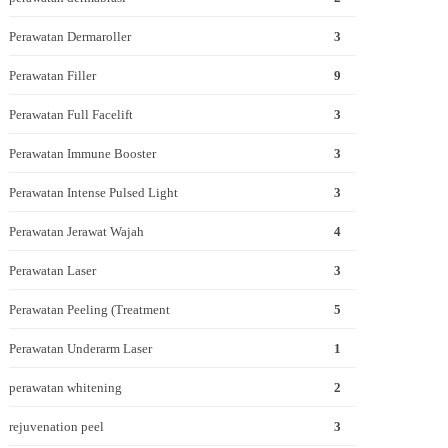
Perawatan Dermaroller
3
Perawatan Filler
9
Perawatan Full Facelift
3
Perawatan Immune Booster
3
Perawatan Intense Pulsed Light
3
Perawatan Jerawat Wajah
4
Perawatan Laser
3
Perawatan Peeling (Treatment
5
Perawatan Underarm Laser
1
perawatan whitening
2
rejuvenation peel
3