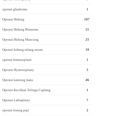
operasi glaukoma
1
Operasi Hidung
187
Operasi Hidung Blasteran
21
Operasi Hidung Mancung
25
Operasi hidung tulang rawan
19
operasi himenoplasti
1
Operasi Hymenoplasty
5
Operasi kantung mata
46
Operasi Kecilkan Telinga Caplang
1
Operasi Labiaplasty
7
operasi lesung pipi
2