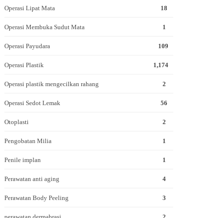
Operasi Lipat Mata
18
Operasi Membuka Sudut Mata
1
Operasi Payudara
109
Operasi Plastik
1,174
Operasi plastik mengecilkan rahang
2
Operasi Sedot Lemak
56
Otoplasti
2
Pengobatan Milia
1
Penile implan
1
Perawatan anti aging
4
Perawatan Body Peeling
3
perawatan dermabrasi
2