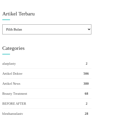
Artikel Terbaru
Categories
alarplasty
2
Artikel Dokter
506
Artikel News
380
Beauty Treatment
68
BEFORE AFTER
2
blepharoplasty
28