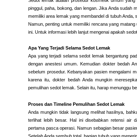
Sedot lemak adalah prosedur kosmetik umum yang men
pinggul, paha, bokong, dan lengan. Jika Anda sudah m
memiliki area lemak yang membandel di tubuh Anda, 
Namun, penting untuk memiliki rencana yang matang 
ini. Untuk informasi lebih lanjut mengenai apakah sedot
Apa Yang Terjadi Selama Sedot Lemak
Apa yang terjadi selama sedot lemak bergantung pad
dengan anestesi umum. Kemudian dokter bedah And
sebelum prosedur. Kebanyakan pasien mengalami me
karena itu, dokter bedah Anda mungkin meresepkan
pemulihan sedot lemak. Selain itu, harap menunggu be
Proses dan Timeline Pemulihan Sedot Lemak
Anda mungkin tidak langsung melihat hasilnya, bah
terlihat lebih besar. Hal ini disebabkan retensi 
pertama pasca operasi. Namun sebagian besar pasien
Setelah Anda sembuh total, bagian tubuh yang menerim