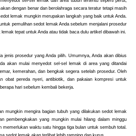
yedot sel-sel lemak dari area tubuh tertentu seperti perut,
akan dengan benar dan berolahraga secara teratur tetapi masih
sedot lemak mungkin merupakan langkah yang baik untuk Anda.
untuk pemulihan sedot lemak Anda sebelum menjalani prosedur
 lemak tepat untuk Anda atau tidak baca dulu artikel dibawah ini.
a jenis prosedur yang Anda pilih. Umumnya, Anda akan dibius
a akan mulai menyedot sel-sel lemak di area yang ditandai
mar, kemerahan, dan bengkak segera setelah prosedur. Oleh
 obat pereda nyeri, antibiotik, dan pakaian kompresi untuk
berapa hari sebelum kembali bekerja.
kan mungkin mengira bagian tubuh yang dilakukan sedot lemak
air dan pembengkakan yang mungkin mulai hilang dalam minggu
 memerlukan waktu satu hingga tiga bulan untuk sembuh total.
a sedot lemak akan terlihat lebih ramping dan kurus.