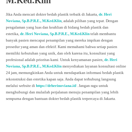
M.Ked.Klin
Jika Anda mencari dokter bedah plastik terbaik di Jakarta,
dr. Heri
Noviana, Sp.B.P.R.E., M.Ked.Klin
, adalah pilihan yang tepat. Dengan
pengalaman yang luas dan keahlian di bidang bedah plastik dan
estetika,
dr. Heri Noviana, Sp.B.P.R.E., M.Ked.Klin
telah membantu
banyak pasien mencapai penampilan yang mereka impikan dengan
prosedur yang aman dan efektif. Kami memahami bahwa setiap pasien
memiliki kebutuhan yang unik, dan oleh karena itu, konsultasi yang
profesional adalah prioritas kami. Untuk kenyamanan pasien,
dr. Heri
Noviana, Sp.B.P.R.E., M.Ked.Klin
menyediakan layanan konsultasi online
24 jam, memungkinkan Anda untuk mendapatkan informasi bedah plastik
rekonstruksi dan estetika kapan saja. Anda dapat terhubung langsung
melalui website di
https://drherinoviana.id
/
. Jangan ragu untuk
menghubungi dan mulailah perjalanan menuju penampilan yang lebih
sempurna dengan bantuan dokter bedah plastik terpercaya di Jakarta.