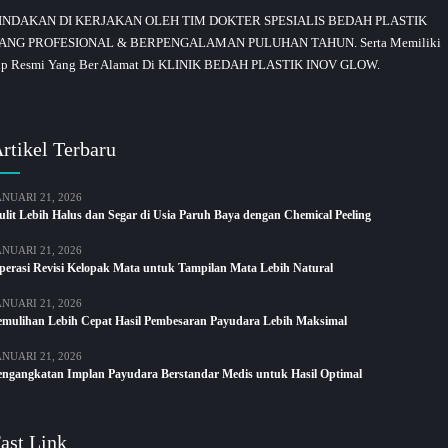
INDAKAN DI KERJAKAN OLEH TIM DOKTER SPESIALIS BEDAH PLASTIK
ANG PROFESIONAL & BERPENGALAMAN PULUHAN TAHUN. Serta Memiliki
ip Resmi Yang Ber Alamat Di KLINIK BEDAH PLASTIK INOV GLOW.
rtikel Terbaru
ANUARI 21, 2026
ulit Lebih Halus dan Segar di Usia Paruh Baya dengan Chemical Peeling
ANUARI 21, 2026
perasi Revisi Kelopak Mata untuk Tampilan Mata Lebih Natural
ANUARI 21, 2026
emulihan Lebih Cepat Hasil Pembesaran Payudara Lebih Maksimal
ANUARI 21, 2026
engangkatan Implan Payudara Berstandar Medis untuk Hasil Optimal
ast Link