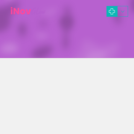
Rhinoplasty Hanya Belasan Juta.
RHINOPLASTY MURNI
TULANG RAWAN