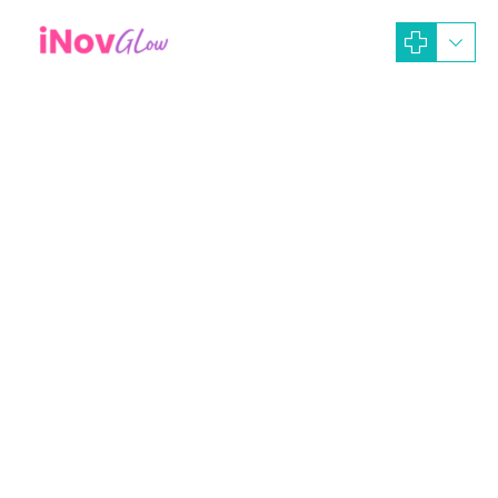
Desember 7, 2025
Artikel Dokter by Celine
Artikel Dokter
Operasi Payudara
Operasi Plastik
Payudara Kecil Tidak Simetris?